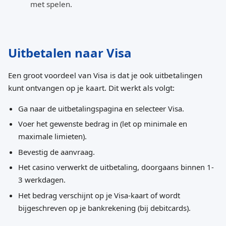
met spelen.
Uitbetalen naar Visa
Een groot voordeel van Visa is dat je ook uitbetalingen
kunt ontvangen op je kaart. Dit werkt als volgt:
Ga naar de uitbetalingspagina en selecteer Visa.
Voer het gewenste bedrag in (let op minimale en
maximale limieten).
Bevestig de aanvraag.
Het casino verwerkt de uitbetaling, doorgaans binnen 1-
3 werkdagen.
Het bedrag verschijnt op je Visa-kaart of wordt
bijgeschreven op je bankrekening (bij debitcards).