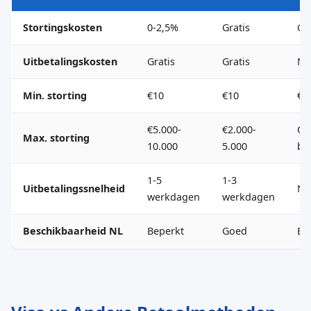
Stortingskosten
0-2,5%
Gratis
Gra
Uitbetalingskosten
Gratis
Gratis
N.v
Min. storting
€10
€10
€1
€5.000-
€2.000-
Op
Max. storting
10.000
5.000
be
1-5
1-3
Uitbetalingssnelheid
N.v
werkdagen
werkdagen
Beschikbaarheid NL
Beperkt
Goed
Be