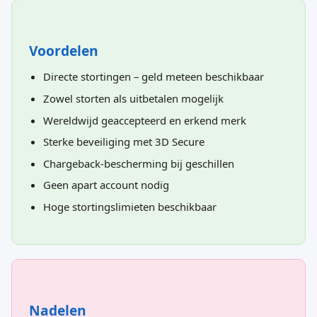
Voordelen
Directe stortingen – geld meteen beschikbaar
Zowel storten als uitbetalen mogelijk
Wereldwijd geaccepteerd en erkend merk
Sterke beveiliging met 3D Secure
Chargeback-bescherming bij geschillen
Geen apart account nodig
Hoge stortingslimieten beschikbaar
Nadelen