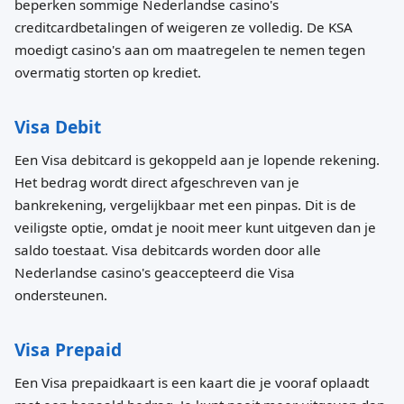
beperken sommige Nederlandse casino's
creditcardbetalingen of weigeren ze volledig. De KSA
moedigt casino's aan om maatregelen te nemen tegen
overmatig storten op krediet.
Visa Debit
Een Visa debitcard is gekoppeld aan je lopende rekening.
Het bedrag wordt direct afgeschreven van je
bankrekening, vergelijkbaar met een pinpas. Dit is de
veiligste optie, omdat je nooit meer kunt uitgeven dan je
saldo toestaat. Visa debitcards worden door alle
Nederlandse casino's geaccepteerd die Visa
ondersteunen.
Visa Prepaid
Een Visa prepaidkaart is een kaart die je vooraf oplaadt