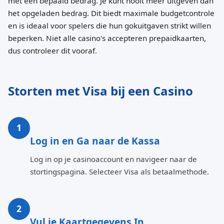
met een bepaald bedrag. Je kunt nooit meer uitgeven dan
het opgeladen bedrag. Dit biedt maximale budgetcontrole
en is ideaal voor spelers die hun gokuitgaven strikt willen
beperken. Niet alle casino's accepteren prepaidkaarten,
dus controleer dit vooraf.
Storten met Visa bij een Casino
Log in en Ga naar de Kassa
Log in op je casinoaccount en navigeer naar de
stortingspagina. Selecteer Visa als betaalmethode.
Vul je Kaartgegevens In