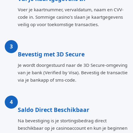
Voer je kaartnummer, vervaldatum, naam en CVV-
code in. Sommige casino's slaan je kaartgegevens
veilig op voor toekomstige transacties.
Bevestig met 3D Secure
Je wordt doorgestuurd naar de 3D Secure-omgeving
van je bank (Verified by Visa). Bevestig de transactie
via je bankapp of sms-code.
Saldo Direct Beschikbaar
Na bevestiging is je stortingsbedrag direct
beschikbaar op je casinoaccount en kun je beginnen