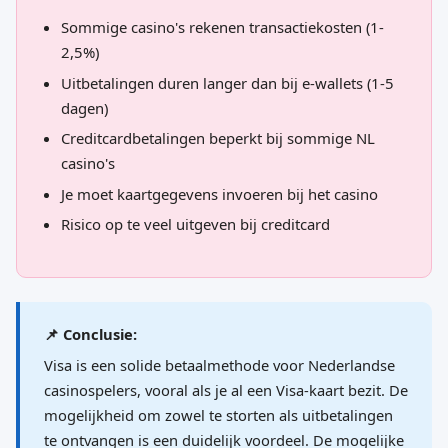
Sommige casino's rekenen transactiekosten (1-
2,5%)
Uitbetalingen duren langer dan bij e-wallets (1-5
dagen)
Creditcardbetalingen beperkt bij sommige NL
casino's
Je moet kaartgegevens invoeren bij het casino
Risico op te veel uitgeven bij creditcard
📌 Conclusie:
Visa is een solide betaalmethode voor Nederlandse
casinospelers, vooral als je al een Visa-kaart bezit. De
mogelijkheid om zowel te storten als uitbetalingen
te ontvangen is een duidelijk voordeel. De mogelijke