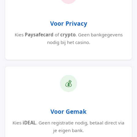
Voor Privacy
Kies
Paysafecard
of
crypto
. Geen bankgegevens
nodig bij het casino.
💰
Voor Gemak
Kies
iDEAL
. Geen registratie nodig, betaal direct via
je eigen bank.