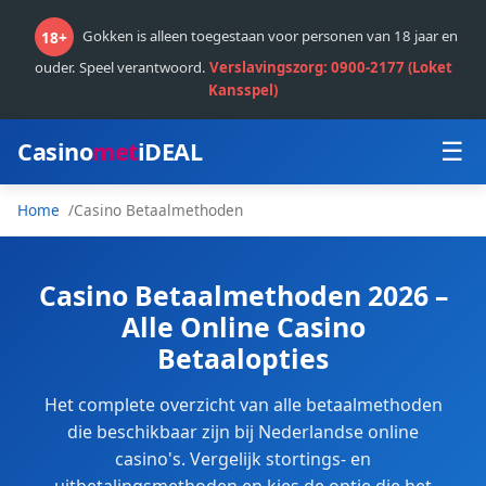
Gokken is alleen toegestaan voor personen van 18 jaar en
18+
ouder. Speel verantwoord.
Verslavingszorg: 0900-2177 (Loket
Kansspel)
Casino
met
iDEAL
☰
Home
Casino Betaalmethoden
Casino Betaalmethoden 2026 –
Alle Online Casino
Betaalopties
Het complete overzicht van alle betaalmethoden
die beschikbaar zijn bij Nederlandse online
casino's. Vergelijk stortings- en