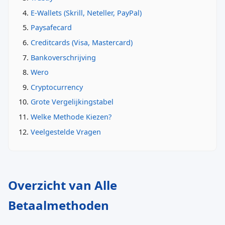
E-Wallets (Skrill, Neteller, PayPal)
Paysafecard
Creditcards (Visa, Mastercard)
Bankoverschrijving
Wero
Cryptocurrency
Grote Vergelijkingstabel
Welke Methode Kiezen?
Veelgestelde Vragen
Overzicht van Alle
Betaalmethoden