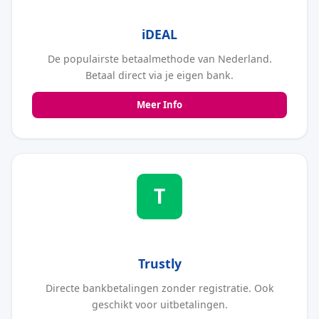
iDEAL
De populairste betaalmethode van Nederland.
Betaal direct via je eigen bank.
Meer Info
T
Trustly
Directe bankbetalingen zonder registratie. Ook
geschikt voor uitbetalingen.