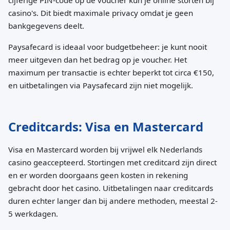
cijferige PIN-code op de voucher kun je online storten bij
casino's. Dit biedt maximale privacy omdat je geen
bankgegevens deelt.
Paysafecard is ideaal voor budgetbeheer: je kunt nooit
meer uitgeven dan het bedrag op je voucher. Het
maximum per transactie is echter beperkt tot circa €150,
en uitbetalingen via Paysafecard zijn niet mogelijk.
Creditcards: Visa en Mastercard
Visa en Mastercard worden bij vrijwel elk Nederlands
casino geaccepteerd. Stortingen met creditcard zijn direct
en er worden doorgaans geen kosten in rekening
gebracht door het casino. Uitbetalingen naar creditcards
duren echter langer dan bij andere methoden, meestal 2-
5 werkdagen.