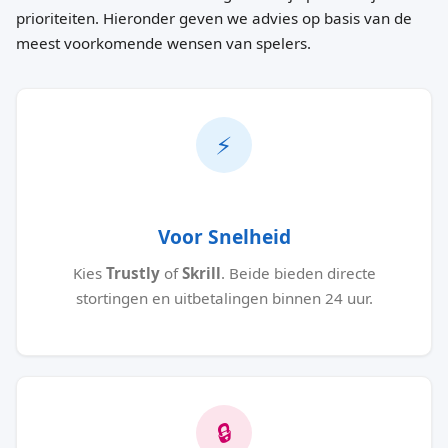
prioriteiten. Hieronder geven we advies op basis van de
meest voorkomende wensen van spelers.
⚡
Voor Snelheid
Kies
Trustly
of
Skrill
. Beide bieden directe
stortingen en uitbetalingen binnen 24 uur.
🔒