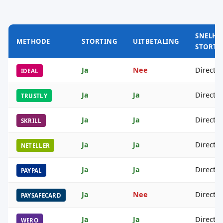
SNELHE
METHODE
STORTING
UITBETALING
STORTI
Ja
Nee
Direct
IDEAL
Ja
Ja
Direct
TRUSTLY
Ja
Ja
Direct
SKRILL
Ja
Ja
Direct
NETELLER
Ja
Ja
Direct
PAYPAL
Ja
Nee
Direct
PAYSAFECARD
Ja
Ja
Direct
WERO