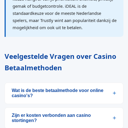
gemak of budgetcontrole. iDEAL is de
standaardkeuze voor de meeste Nederlandse
spelers, maar Trustly wint aan populariteit dankzij de
mogelijkheid om ook uit te betalen.
Veelgestelde Vragen over Casino
Betaalmethoden
Wat is de beste betaalmethode voor online
casino's?
iDEAL is de populairste en meest gebruikte
betaalmethode bij Nederlandse casino's vanwege het
Zijn er kosten verbonden aan casino
stortingen?
gemak. Voor snelle uitbetalingen is
Trustly
de beste