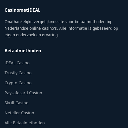
CasinometiDEAL
Onafhankelijke vergelijkingssite voor betaalmethoden bij
Nederlandse online casino's. Alle informatie is gebaseerd op
eigen onderzoek en ervaring.
Betaalmethoden
iDEAL Casino
Trustly Casino
Crypto Casino
Paysafecard Casino
Skrill Casino
Neteller Casino
Alle Betaalmethoden