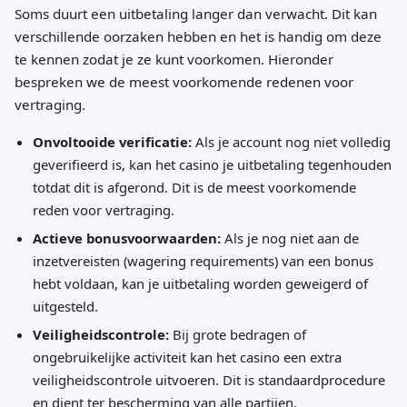
Soms duurt een uitbetaling langer dan verwacht. Dit kan
verschillende oorzaken hebben en het is handig om deze
te kennen zodat je ze kunt voorkomen. Hieronder
bespreken we de meest voorkomende redenen voor
vertraging.
Onvoltooide verificatie:
Als je account nog niet volledig
geverifieerd is, kan het casino je uitbetaling tegenhouden
totdat dit is afgerond. Dit is de meest voorkomende
reden voor vertraging.
Actieve bonusvoorwaarden:
Als je nog niet aan de
inzetvereisten (wagering requirements) van een bonus
hebt voldaan, kan je uitbetaling worden geweigerd of
uitgesteld.
Veiligheidscontrole:
Bij grote bedragen of
ongebruikelijke activiteit kan het casino een extra
veiligheidscontrole uitvoeren. Dit is standaardprocedure
en dient ter bescherming van alle partijen.