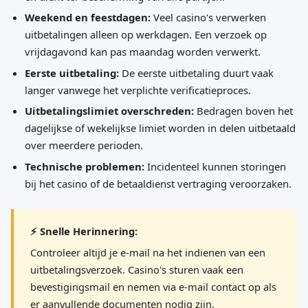
Weekend en feestdagen:
Veel casino's verwerken
uitbetalingen alleen op werkdagen. Een verzoek op
vrijdagavond kan pas maandag worden verwerkt.
Eerste uitbetaling:
De eerste uitbetaling duurt vaak
langer vanwege het verplichte verificatieproces.
Uitbetalingslimiet overschreden:
Bedragen boven het
dagelijkse of wekelijkse limiet worden in delen uitbetaald
over meerdere perioden.
Technische problemen:
Incidenteel kunnen storingen
bij het casino of de betaaldienst vertraging veroorzaken.
⚡ Snelle Herinnering:
Controleer altijd je e-mail na het indienen van een
uitbetalingsverzoek. Casino's sturen vaak een
bevestigingsmail en nemen via e-mail contact op als
er aanvullende documenten nodig zijn.