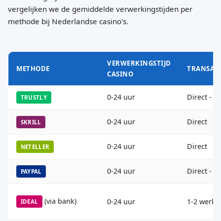
vergelijken we de gemiddelde verwerkingstijden per
methode bij Nederlandse casino's.
VERWERKINGSTIJD
METHODE
TRANSACT
CASINO
0-24 uur
Direct - p
TRUSTLY
0-24 uur
Direct
SKRILL
0-24 uur
Direct
NETELLER
0-24 uur
Direct - p
PAYPAL
(via bank)
0-24 uur
1-2 werk
IDEAL