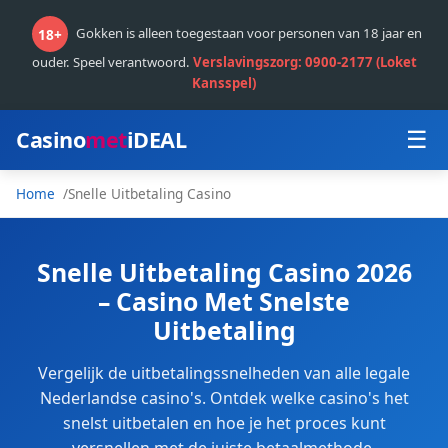
Gokken is alleen toegestaan voor personen van 18 jaar en
18+
ouder. Speel verantwoord.
Verslavingszorg: 0900-2177 (Loket
Kansspel)
Casino
met
iDEAL
☰
Home
Snelle Uitbetaling Casino
Snelle Uitbetaling Casino 2026
– Casino Met Snelste
Uitbetaling
Vergelijk de uitbetalingssnelheden van alle legale
Nederlandse casino's. Ontdek welke casino's het
snelst uitbetalen en hoe je het proces kunt