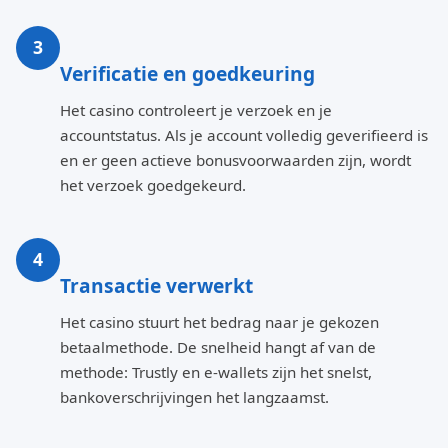
Verificatie en goedkeuring
Het casino controleert je verzoek en je
accountstatus. Als je account volledig geverifieerd is
en er geen actieve bonusvoorwaarden zijn, wordt
het verzoek goedgekeurd.
Transactie verwerkt
Het casino stuurt het bedrag naar je gekozen
betaalmethode. De snelheid hangt af van de
methode: Trustly en e-wallets zijn het snelst,
bankoverschrijvingen het langzaamst.