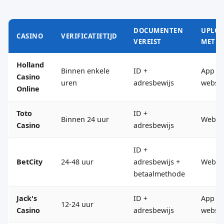
DOCUMENTEN
UPLO
CASINO
VERIFICATIETIJD
VEREIST
METH
Holland
Binnen enkele
ID +
App of
Casino
uren
adresbewijs
websit
Online
Toto
ID +
Binnen 24 uur
Websi
Casino
adresbewijs
ID +
BetCity
24-48 uur
adresbewijs +
Websi
betaalmethode
Jack's
ID +
App of
12-24 uur
Casino
adresbewijs
websit