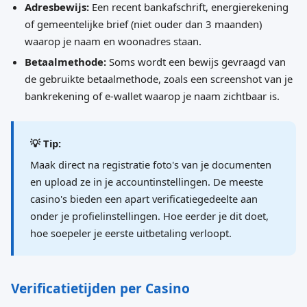
Adresbewijs:
Een recent bankafschrift, energierekening
of gemeentelijke brief (niet ouder dan 3 maanden)
waarop je naam en woonadres staan.
Betaalmethode:
Soms wordt een bewijs gevraagd van
de gebruikte betaalmethode, zoals een screenshot van je
bankrekening of e-wallet waarop je naam zichtbaar is.
💡 Tip:
Maak direct na registratie foto's van je documenten
en upload ze in je accountinstellingen. De meeste
casino's bieden een apart verificatiegedeelte aan
onder je profielinstellingen. Hoe eerder je dit doet,
hoe soepeler je eerste uitbetaling verloopt.
Verificatietijden per Casino