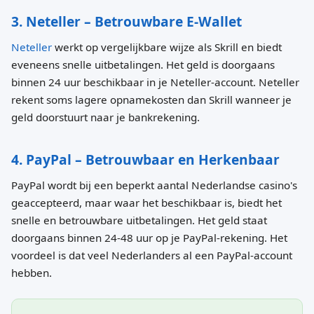
3. Neteller – Betrouwbare E-Wallet
Neteller
werkt op vergelijkbare wijze als Skrill en biedt
eveneens snelle uitbetalingen. Het geld is doorgaans
binnen 24 uur beschikbaar in je Neteller-account. Neteller
rekent soms lagere opnamekosten dan Skrill wanneer je
geld doorstuurt naar je bankrekening.
4. PayPal – Betrouwbaar en Herkenbaar
PayPal wordt bij een beperkt aantal Nederlandse casino's
geaccepteerd, maar waar het beschikbaar is, biedt het
snelle en betrouwbare uitbetalingen. Het geld staat
doorgaans binnen 24-48 uur op je PayPal-rekening. Het
voordeel is dat veel Nederlanders al een PayPal-account
hebben.