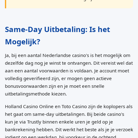
Same-Day Uitbetaling: Is het
Mogelijk?
Ja, bij een aantal Nederlandse casino's is het mogelijk om
dezelfde dag nog je winst te ontvangen. Dit vereist wel dat
aan een aantal voorwaarden is voldaan. Je account moet
volledig geverifieerd zijn, er mogen geen actieve
bonusvoorwaarden zijn en je moet een snelle
uitbetalingsmethode kiezen.
Holland Casino Online en Toto Casino zijn de koplopers als
het gaat om same-day uitbetalingen. Bij beide casino's
kun je via Trustly binnen enkele uren je geld op je
bankrekening hebben. Dit werkt het beste als je je verzoek
indient op een werkdag, bij voorkeur in de ochtend.