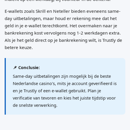
E-wallets zoals Skrill en Neteller bieden eveneens same-
day uitbetalingen, maar houd er rekening mee dat het
geld in je e-wallet terechtkomt. Het overmaken naar je
bankrekening kost vervolgens nog 1-2 werkdagen extra.
Als je het geld direct op je bankrekening wilt, is Trustly de
betere keuze.
📌 Conclusie:
Same-day uitbetalingen zijn mogelijk bij de beste
Nederlandse casino's, mits je account geverifieerd is
en je Trustly of een e-wallet gebruikt. Plan je
verificatie van tevoren en kies het juiste tijdstip voor
de snelste verwerking.