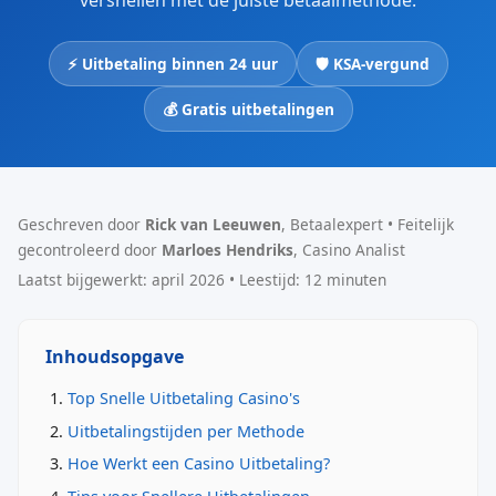
versnellen met de juiste betaalmethode.
⚡ Uitbetaling binnen 24 uur
🛡 KSA-vergund
💰 Gratis uitbetalingen
Geschreven door
Rick van Leeuwen
, Betaalexpert • Feitelijk
gecontroleerd door
Marloes Hendriks
, Casino Analist
Laatst bijgewerkt: april 2026 • Leestijd: 12 minuten
Inhoudsopgave
Top Snelle Uitbetaling Casino's
Uitbetalingstijden per Methode
Hoe Werkt een Casino Uitbetaling?