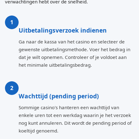
verwachtingen hebt over de snelheid.
Uitbetalingsverzoek indienen
Ga naar de kassa van het casino en selecteer de
gewenste uitbetalingsmethode. Voer het bedrag in
dat je wilt opnemen. Controleer of je voldoet aan
het minimale uitbetalingsbedrag.
Wachttijd (pending period)
Sommige casino's hanteren een wachttijd van
enkele uren tot een werkdag waarin je het verzoek
nog kunt annuleren. Dit wordt de pending period of
koeltijd genoemd.