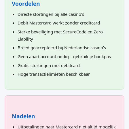
Voordelen
Directe stortingen bij alle casino's
Debit Mastercard werkt zonder creditcard
Sterke beveiliging met SecureCode en Zero
Liability
Breed geaccepteerd bij Nederlandse casino's
Geen apart account nodig – gebruik je bankpas
Gratis stortingen met debitcard
Hoge transactielimieten beschikbaar
Nadelen
Uitbetalingen naar Mastercard niet altijd mogelijk