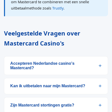
om Mastercard te combineren met een snelle
uitbetaalmethode zoals
Trustly
.
Veelgestelde Vragen over
Mastercard Casino's
Accepteren Nederlandse casino's
Mastercard?
Ja, veel legale Nederlandse casino's met een KSA-
vergunning accepteren Mastercard. Zowel
Kan ik uitbetalen naar mijn Mastercard?
creditcards als Debit Mastercard (de opvolger van
Maestro) worden doorgaans geaccepteerd voor
Bij sommige casino's is het mogelijk om
stortingen.
uitbetalingen naar je Mastercard te ontvangen, maar
Zijn Mastercard stortingen gratis?
dit is minder wijdverbreid dan bij Visa. Controleer