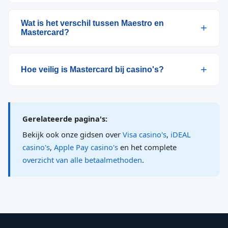
altijd de uitbetalingsopties van het specifieke casino.
Stortingen met Debit Mastercard zijn doorgaans
Alternatieven zoals Trustly en bankoverschrijving zijn
gratis. Bij creditcardstortingen kan een toeslag van 1-
Wat is het verschil tussen Maestro en
altijd beschikbaar.
Mastercard?
2,5% in rekening worden gebracht, afhankelijk van
het casino. Controleer altijd de kosten voordat je een
Maestro was de debitcard van Mastercard en is in
storting doet.
2026 grotendeels uitgefaseerd. De opvolger is Debit
Hoe veilig is Mastercard bij casino's?
Mastercard, die beter geschikt is voor online
betalingen. Functioneel werken ze hetzelfde: het
Mastercard biedt uitstekende beveiliging via
bedrag wordt direct afgeschreven van je
SecureCode (3D Secure), tokenisatie en AI-
bankrekening.
fraudedetectie. Het Zero Liability-beleid zorgt ervoor
Gerelateerde pagina's:
dat je volledig wordt gecompenseerd bij
Bekijk ook onze gidsen over
Visa casino's
,
iDEAL
ongeautoriseerde transacties. Bij KSA-vergunde
casino's
,
Apple Pay casino's
en het complete
casino's ben je optimaal beschermd.
overzicht van alle betaalmethoden
.