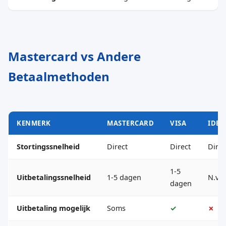
Mastercard vs Andere
Betaalmethoden
KENMERK
MASTERCARD
VISA
IDEA
Stortingssnelheid
Direct
Direct
Direc
1-5
Uitbetalingssnelheid
1-5 dagen
N.v.t.
dagen
Uitbetaling mogelijk
Soms
✓
✗