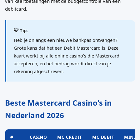
van kaartbetalingen met de budgetcontrole van een
debitcard.
💡 Tip:
Heb je onlangs een nieuwe bankpas ontvangen?
Grote kans dat het een Debit Mastercard is. Deze
kaart werkt bij alle online casino's die Mastercard
accepteren, en het bedrag wordt direct van je
rekening afgeschreven.
Beste Mastercard Casino's in
Nederland 2026
#
CASINO
MC CREDIT
MC DEBIT
MIN. 