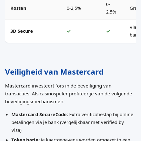
0-
Kosten
0-2,5%
Grati
2,5%
Via
3D Secure
✓
✓
bank
Veiligheid van Mastercard
Mastercard investeert fors in de beveiliging van
transacties. Als casinospeler profiteer je van de volgende
beveiligingsmechanismen:
Mastercard SecureCode:
Extra verificatiestap bij online
betalingen via je bank (vergelijkbaar met Verified by
Visa).
Tokenisatie:
Je kaartgegevens worden omgezet in een