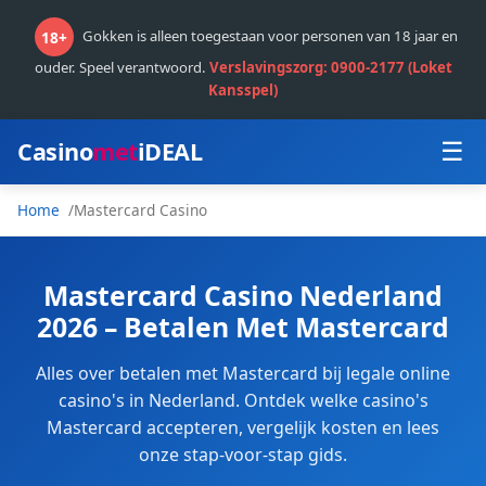
Gokken is alleen toegestaan voor personen van 18 jaar en
18+
ouder. Speel verantwoord.
Verslavingszorg: 0900-2177 (Loket
Kansspel)
Casino
met
iDEAL
☰
Home
Mastercard Casino
Mastercard Casino Nederland
2026 – Betalen Met Mastercard
Alles over betalen met Mastercard bij legale online
casino's in Nederland. Ontdek welke casino's
Mastercard accepteren, vergelijk kosten en lees
onze stap-voor-stap gids.