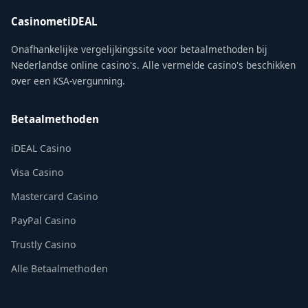
CasinometiDEAL
Onafhankelijke vergelijkingssite voor betaalmethoden bij
Nederlandse online casino's. Alle vermelde casino's beschikken
over een KSA-vergunning.
Betaalmethoden
iDEAL Casino
Visa Casino
Mastercard Casino
PayPal Casino
Trustly Casino
Alle Betaalmethoden