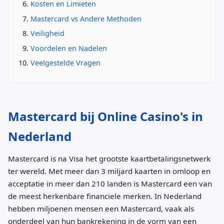
Kosten en Limieten
Mastercard vs Andere Methoden
Veiligheid
Voordelen en Nadelen
Veelgestelde Vragen
Mastercard bij Online Casino's in
Nederland
Mastercard is na Visa het grootste kaartbetalingsnetwerk
ter wereld. Met meer dan 3 miljard kaarten in omloop en
acceptatie in meer dan 210 landen is Mastercard een van
de meest herkenbare financiele merken. In Nederland
hebben miljoenen mensen een Mastercard, vaak als
onderdeel van hun bankrekening in de vorm van een