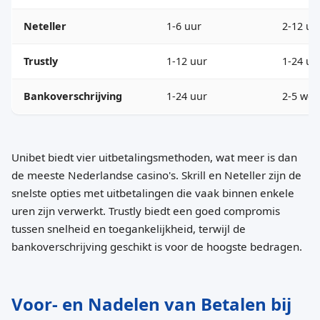
Neteller
1-6 uur
2-12 uu
Trustly
1-12 uur
1-24 uu
Bankoverschrijving
1-24 uur
2-5 we
Unibet biedt vier uitbetalingsmethoden, wat meer is dan
de meeste Nederlandse casino's. Skrill en Neteller zijn de
snelste opties met uitbetalingen die vaak binnen enkele
uren zijn verwerkt. Trustly biedt een goed compromis
tussen snelheid en toegankelijkheid, terwijl de
bankoverschrijving geschikt is voor de hoogste bedragen.
Voor- en Nadelen van Betalen bij