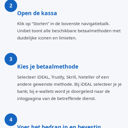
Open de kassa
Klik op “Storten” in de bovenste navigatiebalk.
Unibet toont alle beschikbare betaalmethoden met
duidelijke iconen en limieten.
Kies je betaalmethode
Selecteer iDEAL, Trustly, Skrill, Neteller of een
andere gewenste methode. Bij iDEAL selecteer je je
bank; bij e-wallets word je doorgeleid naar de
inlogpagina van de betreffende dienst.
Voer het bedrag in en bevestig