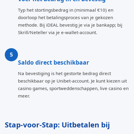
Typ het stortingsbedrag in (minimaal €10) en
doorloop het betalingsproces van je gekozen
methode. Bij iDEAL bevestig je via je bankapp; bij
Skrill/Neteller via je e-wallet-account.
Saldo direct beschikbaar
Na bevestiging is het gestorte bedrag direct
beschikbaar op je Unibet-account. Je kunt kiezen uit
casino games, sportweddenschappen, live casino en
meer.
Stap-voor-Stap: Uitbetalen bij