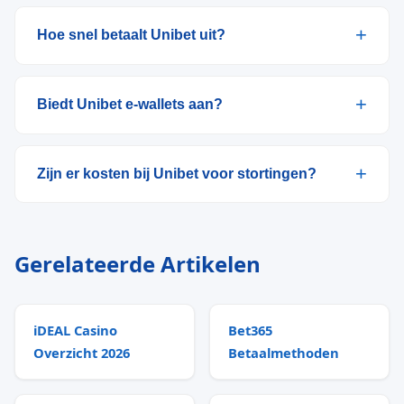
casino's met de meeste betaalopties in Nederland.
De minimale storting bij Unibet is €10 voor alle
betaalmethoden. Dit geldt voor iDEAL, Trustly, Skrill,
Hoe snel betaalt Unibet uit?
Neteller, creditcard en Paysafecard.
Skrill- en Neteller-uitbetalingen worden doorgaans
binnen 2-12 uur verwerkt. Trustly-uitbetalingen
Biedt Unibet e-wallets aan?
duren 1-24 uur. Bankoverschrijvingen nemen 2-5
werkdagen in beslag.
Ja, Unibet biedt Skrill en Neteller aan als e-wallet
opties. Beide zijn beschikbaar voor zowel stortingen
Zijn er kosten bij Unibet voor stortingen?
als uitbetalingen. Je hebt wel een geverifieerd
account bij de betreffende e-wallet nodig.
Unibet zelf rekent geen transactiekosten. Alle
betaalmethoden zijn gratis te gebruiken op het
Gerelateerde Artikelen
platform. Houd er echter rekening mee dat e-wallets
zoals Skrill en Neteller eigen kosten kunnen hanteren
voor bepaalde transacties.
iDEAL Casino
Bet365
Overzicht 2026
Betaalmethoden