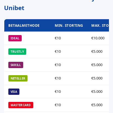
Unibet
BETAALMETHODE
MIN. STORTING
MAX. STOR
€10
€10.000
IDEAL
€10
€5.000
TRUSTLY
€10
€5.000
SKRILL
€10
€5.000
NETELLER
€10
€5.000
VISA
€10
€5.000
MASTERCARD