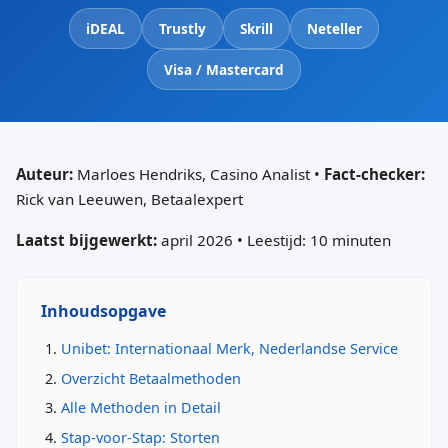
iDEAL
Trustly
Skrill
Neteller
Visa / Mastercard
Auteur:
Marloes Hendriks, Casino Analist •
Fact-checker:
Rick van Leeuwen, Betaalexpert
Laatst bijgewerkt:
april 2026 • Leestijd: 10 minuten
Inhoudsopgave
Unibet: Internationaal Merk, Nederlandse Service
Overzicht Betaalmethoden
Alle Methoden in Detail
Stap-voor-Stap: Storten