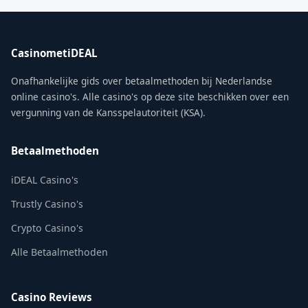
CasinometiDEAL
Onafhankelijke gids over betaalmethoden bij Nederlandse
online casino's. Alle casino's op deze site beschikken over een
vergunning van de Kansspelautoriteit (KSA).
Betaalmethoden
iDEAL Casino's
Trustly Casino's
Crypto Casino's
Alle Betaalmethoden
Casino Reviews