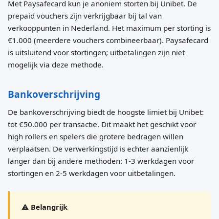
Met Paysafecard kun je anoniem storten bij Unibet. De
prepaid vouchers zijn verkrijgbaar bij tal van
verkooppunten in Nederland. Het maximum per storting is
€1.000 (meerdere vouchers combineerbaar). Paysafecard
is uitsluitend voor stortingen; uitbetalingen zijn niet
mogelijk via deze methode.
Bankoverschrijving
De bankoverschrijving biedt de hoogste limiet bij Unibet:
tot €50.000 per transactie. Dit maakt het geschikt voor
high rollers en spelers die grotere bedragen willen
verplaatsen. De verwerkingstijd is echter aanzienlijk
langer dan bij andere methoden: 1-3 werkdagen voor
stortingen en 2-5 werkdagen voor uitbetalingen.
⚠️ Belangrijk