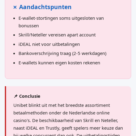
✗ Aandachtspunten
E-wallet-stortingen soms uitgesloten van
bonussen
Skrill/Neteller vereisen apart account
iDEAL niet voor uitbetalingen
Bankoverschrijving traag (2-5 werkdagen)
E-wallets kunnen eigen kosten rekenen
📌 Conclusie
Unibet blinkt uit met het breedste assortiment
betaalmethoden onder de Nederlandse online
casino's. De beschikbaarheid van Skrill en Neteller,
naast iDEAL en Trustly, geeft spelers meer keuze dan
bij welke concurrent dan ook. De uitbetalingstijden