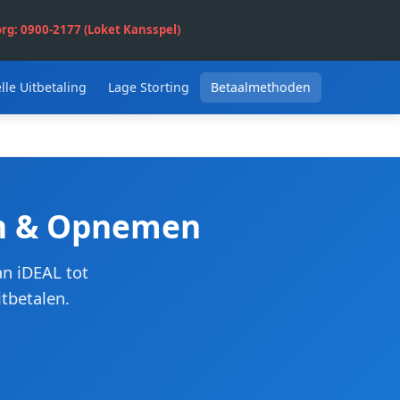
rg: 0900-2177 (Loket Kansspel)
lle Uitbetaling
Lage Storting
Betaalmethoden
en & Opnemen
an iDEAL tot
itbetalen.