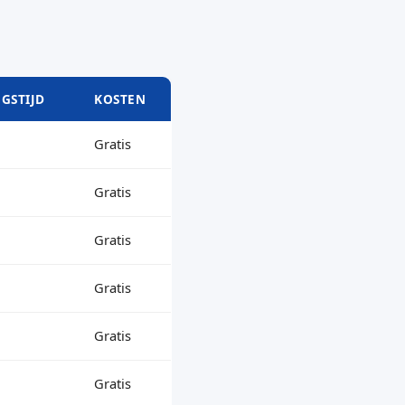
GSTIJD
KOSTEN
Gratis
Gratis
Gratis
Gratis
Gratis
Gratis